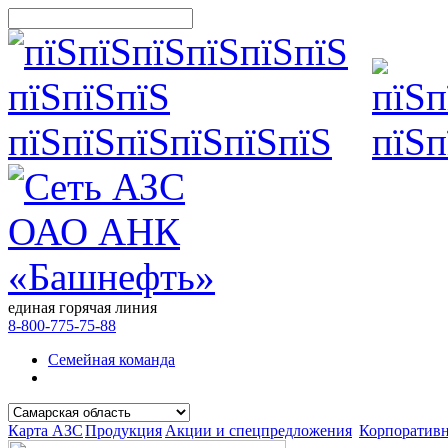
единая горячая линия
8-800-775-75-88
Семейная команда
Карта АЗС
Продукция
Акции и спецпредложения
Корпоратив