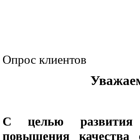
Политика Компании в о
корпоративному мошенн
коррупционную деятел
Опрос клиентов
Уважае
С целью развития 
повышения качества 