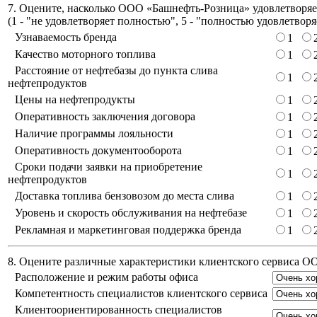
7. Оцените, насколько ООО «Башнефть-Розница» удовлетворяет
(
1 - "не удовлетворяет полностью", 5 - "полностью удовлетворя
Узнаваемость бренда
1
Качество моторного топлива
1
Расстояние от нефтебазы до пункта слива
1
нефтепродуктов
Цены на нефтепродукты
1
Оперативность заключения договора
1
Наличие программы лояльности
1
Оперативность документооборота
1
Сроки подачи заявки на приобретение
1
нефтепродуктов
Доставка топлива бензовозом до места слива
1
Уровень и скорость обслуживания на нефтебазе
1
Рекламная и маркетинговая поддержка бренда
1
8. Оцените различные характеристики клиентского сервиса 
Расположение и режим работы офиса
Компетентность специалистов клиентского сервиса
Клиентоориентированность специалистов