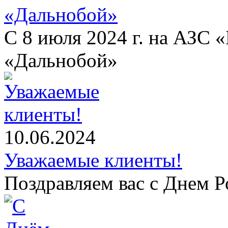
«Дальнобой»
С 8 июля 2024 г. на АЗС 
«Дальнобой»
10.06.2024
Уважаемые клиенты!
Поздравляем вас с Днем Р