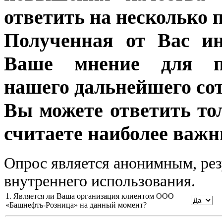
ответить на несколько 
Полученная от Вас ин
Ваше мнение для п
нашего дальнейшего сот
Вы можете ответить то
считаете наиболее важн
Опрос является анонимным, рез
внутреннего использования.
1. Является ли Ваша организация клиентом ООО
«Башнефть-Розница» на данный момент?