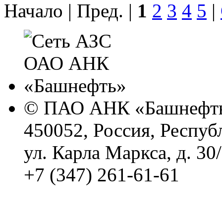
Начало | Пред. |
1
2
3
4
5
|
© ПАО АНК «Башнефть
450052, Россия, Респуб
ул. Карла Маркса, д. 30
+7 (347) 261-61-61
Политика обработки п
Сводные данные о резу