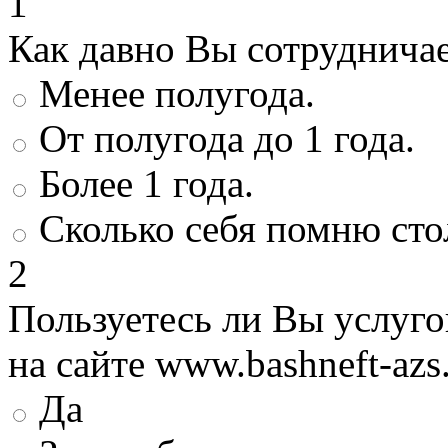
1
Как давно Вы сотруднича
Менее полугода.
От полугода до 1 года.
Более 1 года.
Сколько себя помню сто
2
Пользуетесь ли Вы услуг
на сайте www.bashneft-azs
Да