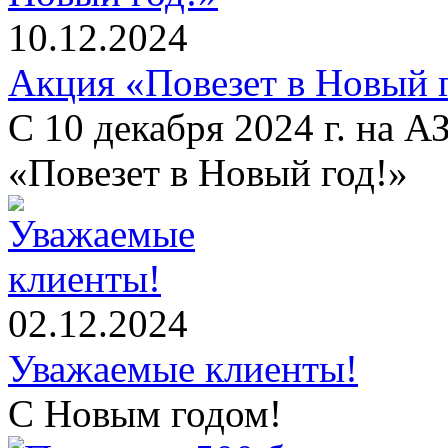
10.12.2024
Акция «Повезет в Новый 
С 10 декабря 2024 г. на 
«Повезет в Новый год!»
02.12.2024
Уважаемые клиенты!
С Новым годом!