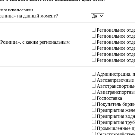
него использования.
озница» на данный момент?
Региональное отд
Региональное отд
-Розница», с каким региональным
Региональное отд
Региональное отд
Региональное отд
Региональное отд
Администрация, п
Автозаправочные
Автотранспортны
Авиатранспортны
Госпоставка
Покупатель бирж
Предприятия желе
Предприятия водн
Предприятия труб
Промышленные пр
Сельскохозяйстве