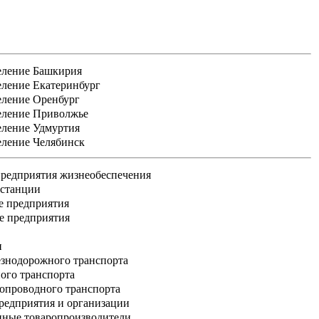
еление Башкирия
еление Екатеринбург
еление Оренбург
еление Приволжье
еление Удмуртия
еление Челябинск
редприятия жизнеобеспечения
 станции
е предприятия
е предприятия
и
знодорожного транспорта
ого транспорта
опроводного транспорта
едприятия и организации
нные товаропроизводители