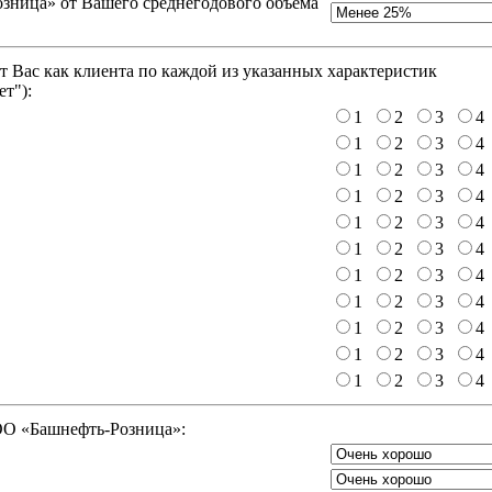
зница» от Вашего среднегодового объема
 Вас как клиента по каждой из указанных характеристик
ет"
):
1
2
3
4
1
2
3
4
1
2
3
4
1
2
3
4
1
2
3
4
1
2
3
4
1
2
3
4
1
2
3
4
1
2
3
4
1
2
3
4
1
2
3
4
ООО «Башнефть-Розница»: