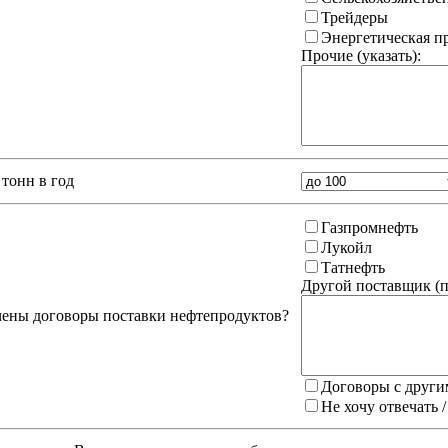
Трейдеры
Энергетическая 
Прочие (указать):
тонн в год
Газпромнефть
Лукойл
Татнефть
Другой поставщик (
п
чены договоры поставки нефтепродуктов?
Договоры с други
Не хочу отвечать 