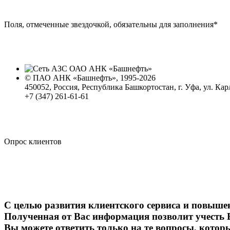
Поля, отмеченные звездочкой, обязательны для заполнения
*
© ПАО АНК «Башнефть», 1995-2026
450052, Россия, Республика Башкортостан, г. Уфа, ул. Кар
+7 (347) 261-61-61
Политика обработки персональных данных
Сводные данные о результатах проведения СОУТ
Политика Компании в области противодействия корпора
Опрос клиентов
С целью развития клиентского сервиса и повыше
Полученная от Вас информация позволит учесть 
Вы можете ответить только на те вопросы, котор