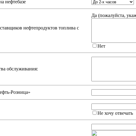
на нефтебазе
Да (
пожалуйста, ука
оставщиков нефтепродуктов топлива с
Нет
тва обслуживания:
ефть-Розница»
Не хочу отвечать