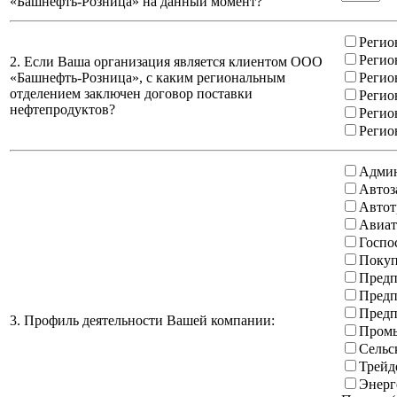
«Башнефть-Розница» на данный момент?
Регио
Регио
2. Если Ваша организация является клиентом ООО
«Башнефть-Розница», с каким региональным
Регио
отделением заключен договор поставки
Регио
нефтепродуктов?
Регио
Регио
Админ
Автоз
Автот
Авиат
Госпо
Покуп
Предп
Предп
Предп
3. Профиль деятельности Вашей компании:
Промы
Сельс
Трейд
Энерг