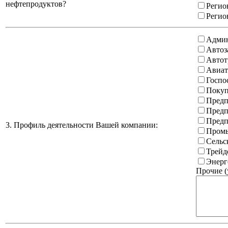
нефтепродуктов?
Регио
Регио
Админ
Автоз
Автот
Авиат
Госпо
Покуп
Предп
Предп
Предп
3. Профиль деятельности Вашей компании:
Промы
Сельс
Трейд
Энерг
Прочие (