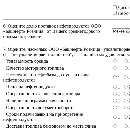
Догов
Не хо
6. Оцените долю поставок нефтепродуктов ООО
«Башнефть-Розница» от Вашего среднегодового
объема потребления
7. Оцените, насколько ООО «Башнефть-Розница» удовлетворяет
(
1 - "не удовлетворяет полностью", 5 - "полностью удовлетворя
Узнаваемость бренда
1
Качество моторного топлива
1
Расстояние от нефтебазы до пункта слива
1
нефтепродуктов
Цены на нефтепродукты
1
Оперативность заключения договора
1
Наличие программы лояльности
1
Оперативность документооборота
1
Сроки подачи заявки на приобретение
1
нефтепродуктов
Доставка топлива бензовозом до места слива
1