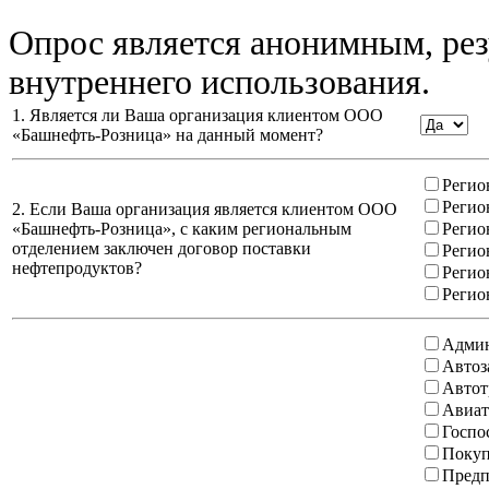
Опрос является анонимным, рез
внутреннего использования.
1. Является ли Ваша организация клиентом ООО
«Башнефть-Розница» на данный момент?
Регио
Регио
2. Если Ваша организация является клиентом ООО
«Башнефть-Розница», с каким региональным
Регио
отделением заключен договор поставки
Регио
нефтепродуктов?
Регио
Регио
Админ
Автоз
Автот
Авиат
Госпо
Покуп
Предп