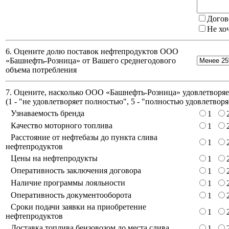
Догов
Не хо
6. Оцените долю поставок нефтепродуктов ООО
«Башнефть-Розница» от Вашего среднегодового
объема потребления
7. Оцените, насколько ООО «Башнефть-Розница» удовлетворяет
(
1 - "не удовлетворяет полностью", 5 - "полностью удовлетворя
Узнаваемость бренда
1
Качество моторного топлива
1
Расстояние от нефтебазы до пункта слива
1
нефтепродуктов
Цены на нефтепродукты
1
Оперативность заключения договора
1
Наличие программы лояльности
1
Оперативность документооборота
1
Сроки подачи заявки на приобретение
1
нефтепродуктов
Доставка топлива бензовозом до места слива
1