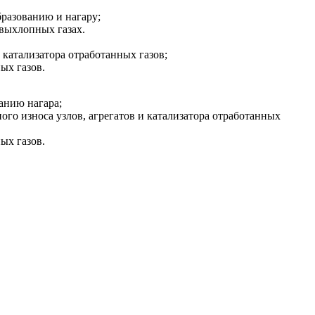
бразованию и нагару;
 выхлопных газах.
 катализатора отработанных газов;
ых газов.
анию нагара;
го износа узлов, агрегатов и катализатора отработанных
ых газов.
ьность