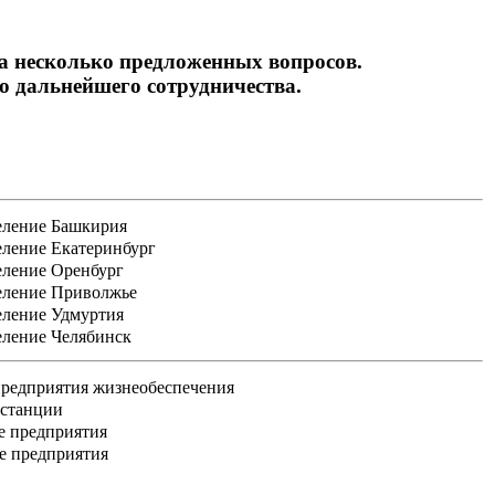
на несколько предложенных вопросов.
 дальнейшего сотрудничества.
еление Башкирия
еление Екатеринбург
еление Оренбург
еление Приволжье
еление Удмуртия
еление Челябинск
редприятия жизнеобеспечения
 станции
е предприятия
е предприятия