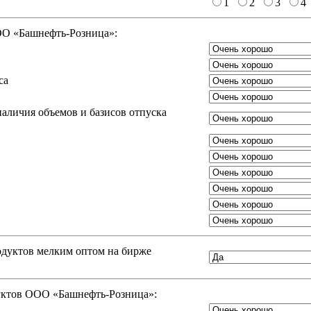
1
2
3
4
ООО «Башнефть-Розница»:
са
аличия объемов и базисов отпуска
одуктов мелким оптом на бирже
дуктов ООО «Башнефть-Розница»: