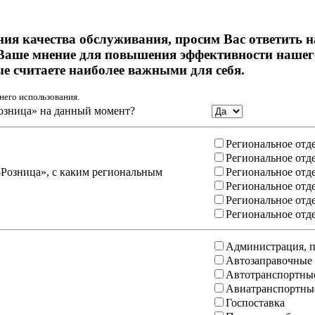
ния качества обслуживания, просим Вас ответить 
Ваше мнение для повышения эффективности нашего
ые считаете наиболее важными для себя.
него использования.
озница» на данный момент?
Региональное отд
Региональное отд
-Розница», с каким региональным
Региональное отд
Региональное отд
Региональное отд
Региональное отд
Администрация, п
Автозаправочные
Автотранспортны
Авиатранспортны
Госпоставка