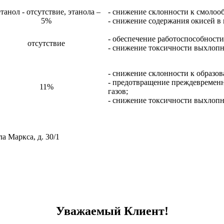
танол - отсутствие, этанола –
- снижение склонности к смолоо
5%
- снижение содержания окисей в
- обеспечение работоспособности
отсутствие
- снижение токсичности выхлопн
- снижение склонности к образов
- предотвращение преждевременно
11%
газов;
- снижение токсичности выхлопн
ла Маркса, д. 30/1
тивному мошенничеству и вовлечению в коррупционную деятел
Уважаемый Клиент!