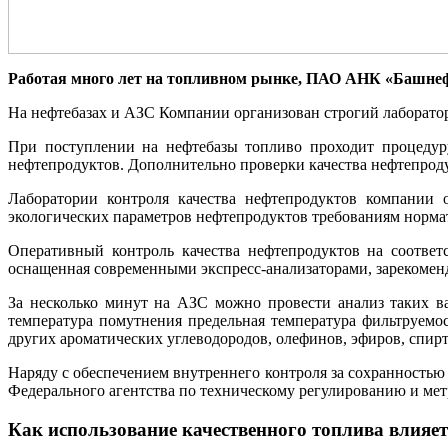
Работая много лет на топливном рынке, ПАО АНК «Башнефть
На нефтебазах и АЗС Компании организован строгий лаборатор
При поступлении на нефтебазы топливо проходит процедуру
нефтепродуктов. Дополнительно проверки качества нефтепроду
Лаборатории контроля качества нефтепродуктов компании
экологических параметров нефтепродуктов требованиям норм
Оперативный контроль качества нефтепродуктов на соответ
оснащенная современными экспресс-анализаторами, зарекомен
За несколько минут на АЗС можно провести анализ таких в
температура помутнения предельная температура фильтруемос
других ароматических углеводородов, олефинов, эфиров, спирт
Наряду с обеспечением внутреннего контроля за сохранность
Федерального агентства по техническому регулированию и мет
Как использование качественного топлива влияет