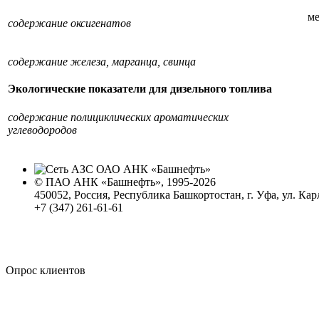
ме
содержание оксигенатов
содержание железа, марганца, свинца
Экологические показатели для дизельного топлива
содержание полициклических ароматических
углеводородов
© ПАО АНК «Башнефть», 1995-2026
450052, Россия, Республика Башкортостан, г. Уфа, ул. Кар
+7 (347) 261-61-61
Политика обработки персональных данных
Сводные данные о результатах проведения СОУТ
Политика Компании в области противодействия корпора
Опрос клиентов