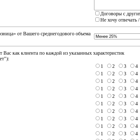
Договоры с други
Не хочу отвечать 
зница» от Вашего среднегодового объема
 Вас как клиента по каждой из указанных характеристик
ет"
):
1
2
3
4
1
2
3
4
1
2
3
4
1
2
3
4
1
2
3
4
1
2
3
4
1
2
3
4
1
2
3
4
1
2
3
4
1
2
3
4