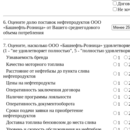
Догов
Не хо
6. Оцените долю поставок нефтепродуктов ООО
«Башнефть-Розница» от Вашего среднегодового
объема потребления
7. Оцените, насколько ООО «Башнефть-Розница» удовлетворяет
(
1 - "не удовлетворяет полностью", 5 - "полностью удовлетворя
Узнаваемость бренда
1
Качество моторного топлива
1
Расстояние от нефтебазы до пункта слива
1
нефтепродуктов
Цены на нефтепродукты
1
Оперативность заключения договора
1
Наличие программы лояльности
1
Оперативность документооборота
1
Сроки подачи заявки на приобретение
1
нефтепродуктов
Доставка топлива бензовозом до места слива
1
Уровень и скорость обслуживания на нефтебазе
1