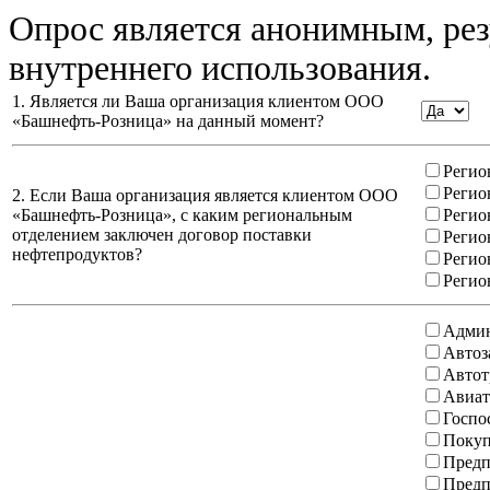
Опрос является анонимным, рез
внутреннего использования.
1. Является ли Ваша организация клиентом ООО
«Башнефть-Розница» на данный момент?
Регио
Регио
2. Если Ваша организация является клиентом ООО
«Башнефть-Розница», с каким региональным
Регио
отделением заключен договор поставки
Регио
нефтепродуктов?
Регио
Регио
Админ
Автоз
Автот
Авиат
Госпо
Покуп
Предп
Предп