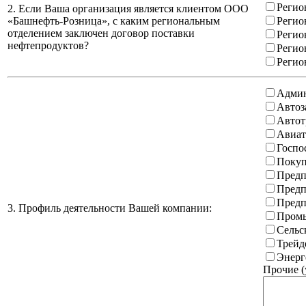
Регио
2. Если Ваша организация является клиентом ООО
«Башнефть-Розница», с каким региональным
Регио
отделением заключен договор поставки
Регио
нефтепродуктов?
Регио
Регио
Админ
Автоз
Автот
Авиат
Госпо
Покуп
Предп
Предп
Предп
3. Профиль деятельности Вашей компании:
Промы
Сельс
Трейд
Энерг
Прочие (